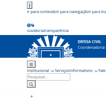
ir para conteúdo
ir para navegação
ir para b
ouvidoria
transparência
DEFESA CIVIL
Coordenadoria E
Institucional
Serviços
Informativos
Fal
Pesquisar
por: