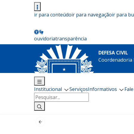
ir para conteúdo
ir para navegação
ir para b
ouvidoria
transparência
DEFESA CIVIL
Coordenadoria E
Institucional
Serviços
Informativos
Fal
Pesquisar
por: