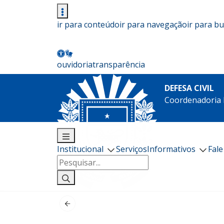
ir para conteúdo
ir para navegação
ir para b
ouvidoria
transparência
DEFESA CIVIL
Coordenadoria E
Institucional
Serviços
Informativos
Fal
Pesquisar
por: