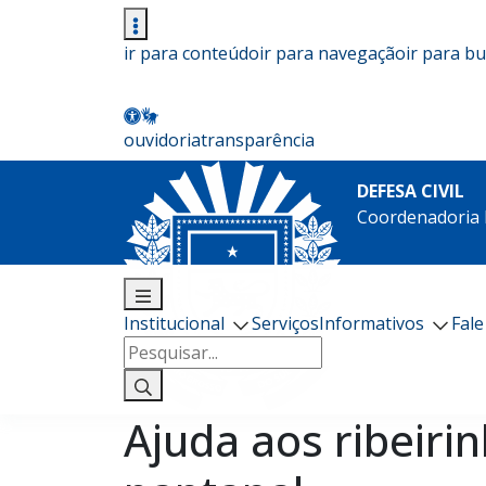
ir para conteúdo
ir para navegação
ir para b
ouvidoria
transparência
DEFESA CIVIL
Coordenadoria E
Institucional
Serviços
Informativos
Fal
Pesquisar
por:
Ajuda aos ribeiri