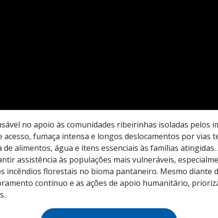
vel no apoio às comunidades ribeirinhas isoladas pelos i
acesso, fumaça intensa e longos deslocamentos por vias terr
 de alimentos, água e itens essenciais às famílias atingidas
ir assistência às populações mais vulneráveis, especialme
s incêndios florestais no bioma pantaneiro. Mesmo diante d
oramento contínuo e as ações de apoio humanitário, prioriz
s.