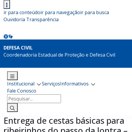
ir para conteúdo
ir para navegação
ir para busca
Ouvidoria
Transparência
DEFESA CIVIL
Coordenadoria Estadual de Proteção e Defesa Civil
Institucional
Serviços
Informativos
Fale Conosco
Pesquisar
por:
Entrega de cestas básicas para
ribeirinhos do passo da lontra –